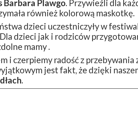
 Barbara Plawgo
. Przywieźli dla ka
rzymała również kolorową maskotkę.
stwa dzieci uczestniczyły w festiwa
la dzieci jak i rodziców przygotowa
zdolne mamy .
em i czerpiemy radość z przebywania
 wyjątkowym jest fakt, że dzięki nas
dłach
.