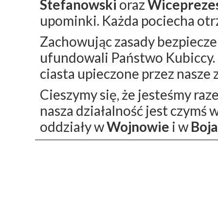
Stefanowski
oraz
Wiceprezes
upominki. Każda pociecha ot
Zachowując zasady bezpieczeń
ufundowali Państwo Kubiccy. D
ciasta upieczone przez nasze 
Cieszymy się, że jesteśmy raz
nasza działalność jest czymś
oddziały w
Wojnowie
i w
Boja