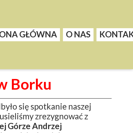
RONA GŁÓWNA
O NAS
KONTA
w Borku
yło się spotkanie naszej
musieliśmy zrezygnować z
ej Górze Andrzej