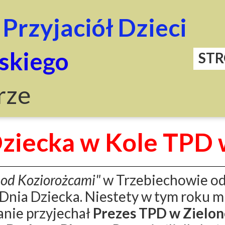
Przyjaciół Dzieci
skiego
ST
rze
Dziecka w Kole TPD 
od Koziorożcami"
w Trzebiechowie odb
 Dnia Dziecka. Niestety w tym roku 
kanie przyjechał
Prezes TPD w Zielon