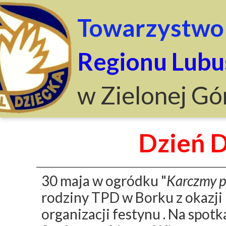
Towarzystwo 
Regionu Lubu
w Zielonej Gó
Dzień 
30 maja w ogródku "
Karczmy p
rodziny TPD w Borku z okazji
organizacji festynu . Na spot