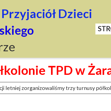
Przyjaciół Dzieci
skiego
ST
rze
łkolonie TPD w Żar
i letniej zorganizowaliśmy trzy turnusy półkolo