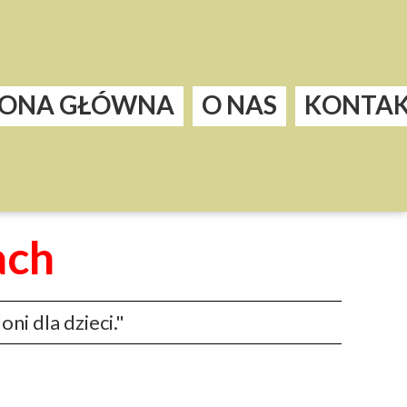
RONA GŁÓWNA
O NAS
KONTA
ach
ni dla dzieci."