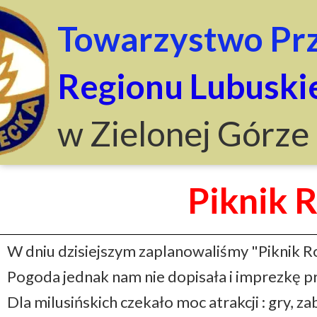
Towarzystwo Prz
Regionu Lubuski
w Zielonej Górze
Piknik 
W dniu dzisiejszym zaplanowaliśmy "Piknik R
Pogoda jednak nam nie dopisała i imprezkę 
Dla milusińskich czekało moc atrakcji : gry, 